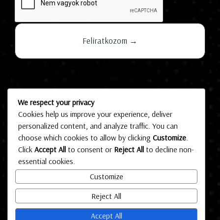
Hírek
We respect your privacy
Cookies help us improve your experience, deliver
Kapcsolat
personalized content, and analyze traffic. You can
Adatkezelés
choose which cookies to allow by clicking
Customize
.
Click
Accept All
to consent or
Reject All
to decline non-
Pályarendszabályok
essential cookies.
TAO
Customize
Reject All
© Copyright 2025 Csata TKK - Minden jog fenntartva!
Accept All