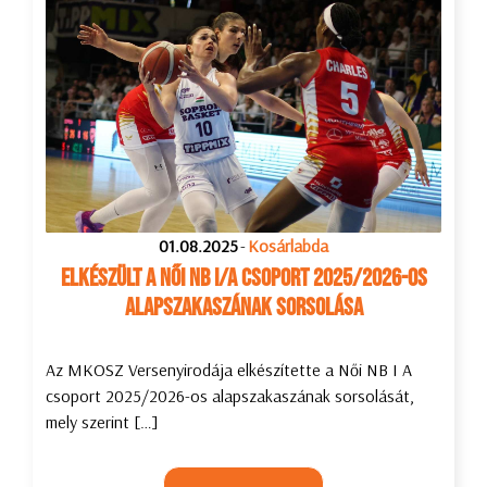
01.08.2025
-
Kosárlabda
Elkészült a Női NB I/A csoport 2025/2026-os
alapszakaszának sorsolása
Az MKOSZ Versenyirodája elkészítette a Női NB I A
csoport 2025/2026-os alapszakaszának sorsolását,
mely szerint […]