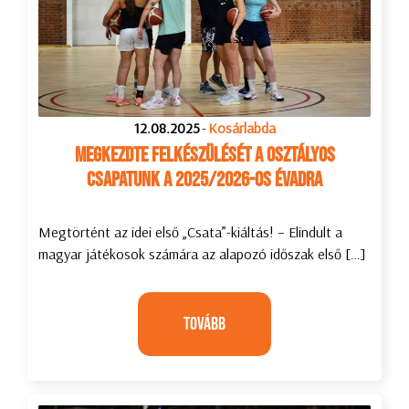
12.08.2025
-
Kosárlabda
Megkezdte felkészülését A osztályos
csapatunk a 2025/2026-os évadra
Megtörtént az idei első „Csata”-kiáltás! – Elindult a
magyar játékosok számára az alapozó időszak első […]
Tovább