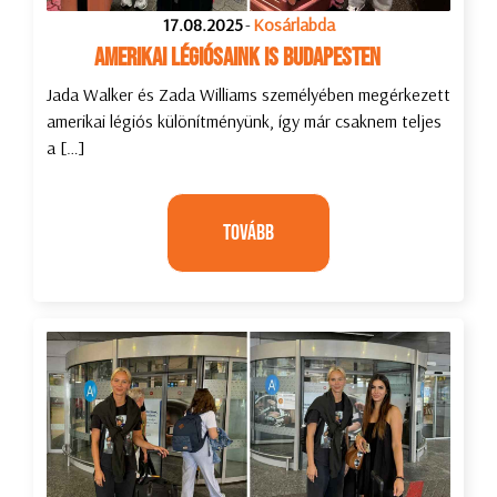
17.08.2025
-
Kosárlabda
Amerikai légiósaink is Budapesten
Jada Walker és Zada Williams személyében megérkezett
amerikai légiós különítményünk, így már csaknem teljes
a […]
Tovább