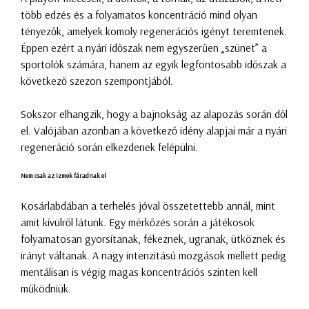
több edzés és a folyamatos koncentráció mind olyan
tényezők, amelyek komoly regenerációs igényt teremtenek.
Éppen ezért a nyári időszak nem egyszerűen „szünet” a
sportolók számára, hanem az egyik legfontosabb időszak a
következő szezon szempontjából.
Sokszor elhangzik, hogy a bajnokság az alapozás során dől
el. Valójában azonban a következő idény alapjai már a nyári
regeneráció során elkezdenek felépülni.
Nem csak az izmok fáradnak el
Kosárlabdában a terhelés jóval összetettebb annál, mint
amit kívülről látunk. Egy mérkőzés során a játékosok
folyamatosan gyorsítanak, fékeznek, ugranak, ütköznek és
irányt váltanak. A nagy intenzitású mozgások mellett pedig
mentálisan is végig magas koncentrációs szinten kell
működniük.