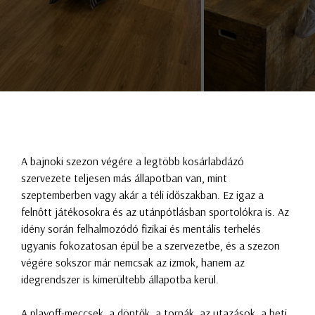
A bajnoki szezon végére a legtöbb kosárlabdázó
szervezete teljesen más állapotban van, mint
szeptemberben vagy akár a téli időszakban. Ez igaz a
felnőtt játékosokra és az utánpótlásban sportolókra is. Az
idény során felhalmozódó fizikai és mentális terhelés
ugyanis fokozatosan épül be a szervezetbe, és a szezon
végére sokszor már nemcsak az izmok, hanem az
idegrendszer is kimerültebb állapotba kerül.
A playoff-meccsek, a döntők, a tornák, az utazások, a heti