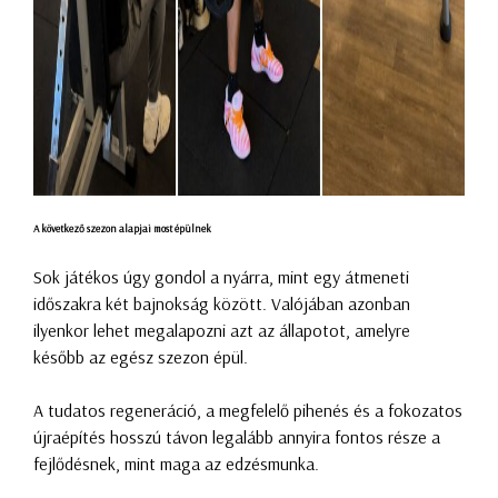
A következő szezon alapjai most épülnek
Sok játékos úgy gondol a nyárra, mint egy átmeneti
időszakra két bajnokság között. Valójában azonban
ilyenkor lehet megalapozni azt az állapotot, amelyre
később az egész szezon épül.
A tudatos regeneráció, a megfelelő pihenés és a fokozatos
újraépítés hosszú távon legalább annyira fontos része a
fejlődésnek, mint maga az edzésmunka.