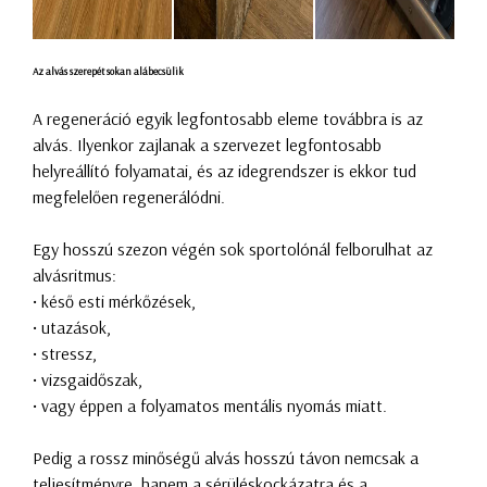
Az alvás szerepét sokan alábecsülik
A regeneráció egyik legfontosabb eleme továbbra is az
alvás. Ilyenkor zajlanak a szervezet legfontosabb
helyreállító folyamatai, és az idegrendszer is ekkor tud
megfelelően regenerálódni.
Egy hosszú szezon végén sok sportolónál felborulhat az
alvásritmus:
• késő esti mérkőzések,
• utazások,
• stressz,
• vizsgaidőszak,
• vagy éppen a folyamatos mentális nyomás miatt.
Pedig a rossz minőségű alvás hosszú távon nemcsak a
teljesítményre, hanem a sérüléskockázatra és a