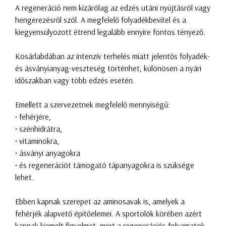
A regeneráció nem kizárólag az edzés utáni nyújtásról vagy
hengerezésről szól. A megfelelő folyadékbevitel és a
kiegyensúlyozott étrend legalább ennyire fontos tényező.
Kosárlabdában az intenzív terhelés miatt jelentős folyadék-
és ásványianyag-veszteség történhet, különösen a nyári
időszakban vagy több edzés esetén.
Emellett a szervezetnek megfelelő mennyiségű:
• fehérjére,
• szénhidrátra,
• vitaminokra,
• ásványi anyagokra
• és regenerációt támogató tápanyagokra is szüksége
lehet.
Ebben kapnak szerepet az aminosavak is, amelyek a
fehérjék alapvető építőelemei. A sportolók körében azért
kapnak kiemelt figyelmet, mert a regenerációs folyamatok